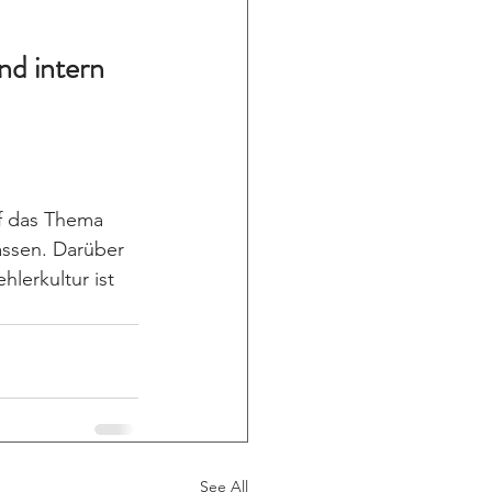
d intern 
uf das Thema 
ssen. Darüber 
lerkultur ist 
See All