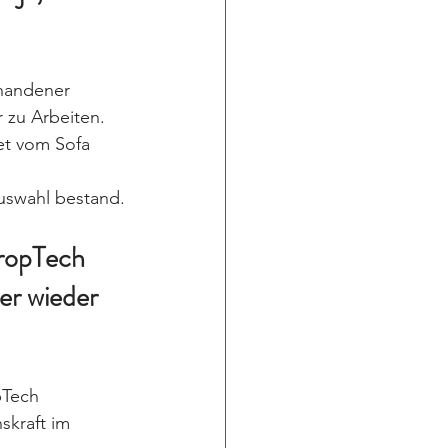
handener 
 zu Arbeiten. 
t vom Sofa 
uswahl bestand.
PropTech 
er wieder 
pTech 
kraft im 