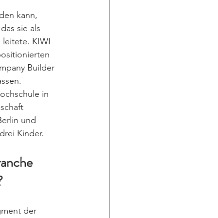
den kann, 
as sie als 
leitete. KIWI 
ositionierten 
mpany Builder 
assen. 
ochschule in 
schaft 
erlin und 
drei Kinder.
ranche 
?
gment der 