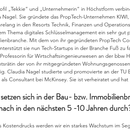
fil „Tekkie“ und „Unternehmerin“ in Höchstform verbin
a Nagel. Sie gründete das PropTech-Unternehmen KIWI, d
hrelang in den Resorts Technik, Finanzen und Operations 
 dem Thema digitales Schlüssel­management ein sehr gut p
ilienbranche. Mit dem von ihr gegründeten PropTech Co
nterstützt sie nun Tech-Startups in der Branche Fuß zu f
 Professorin für Wirtschaftsingenieurwesen an der bbw H
ichtsrätin der von ihr mitgegründeten Wohnungsgenossen
g. Claudia Nagel studierte und promovierte an der TU B
als Consultant bei McKinsey. Sie ist verheiratet und hat 
setzen sich in der Bau- bzw. Immobilienb
nach in den nächsten 5 -10 Jahren durch
 Kostendrucks werden wir ein starkes Wachstum im Se