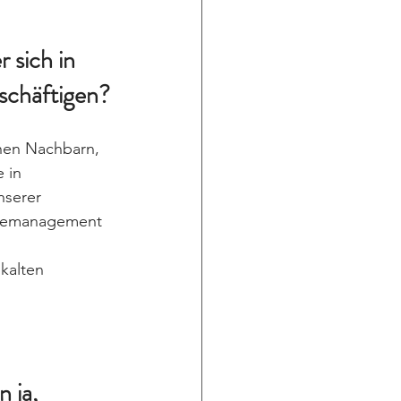
 sich in 
schäftigen?
hen Nachbarn, 
 in 
nserer 
giemanagement 
kalten 
 ja, 