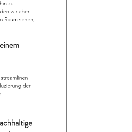
in zu 
den wir aber 
en Raum sehen, 
 einem 
 streamlinen 
duzierung der 
m 
achhaltige 