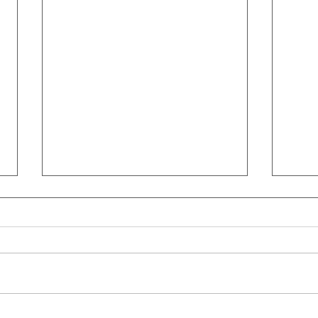
Zukunft des Bauens - Im
Der d