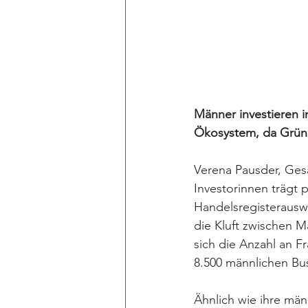
Männer investieren i
Ökosystem, da Grün
Verena Pausder, Ges
Investorinnen trägt 
Handelsregisterauswe
die Kluft zwischen M
sich die Anzahl an F
8.500 männlichen Bu
Ähnlich wie ihre män