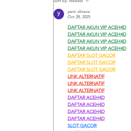
Sort by:
Newest
Fund und das Cleantech Startup
yanti oktavia
Einhundert gründen Joint
Oct 28, 2025
Venture zur
DAFTAR AKUN VIP ACEH4D
DAFTAR AKUN VIP ACEH4D
DAFTAR AKUN VIP ACEH4D
DAFTAR AKUN VIP ACEH4D
DAFTAR SLOT GACOR
DAFTAR SLOT GACOR
DAFTAR SLOT GACOR
LINK ALTERNATIF
LINK ALTERNATIF
LINK ALTERNATIF
DAFTAR ACEH4D
DAFTAR ACEH4D
DAFTAR ACEH4D
DAFTAR ACEH4D
SLOT GACOR