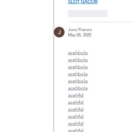
SLOT GACOR
Like
Reply
Jono Praroro
May 05, 2025
acehbola
acehbola
acehbola
acehbola
acehbola
acehbola
aceh4d
aceh4d
aceh4d
aceh4d
aceh4d
aceh4d