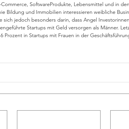
-Commerce, SoftwareProdukte, Lebensmittel und in den 
e Bildung und Immobilien interessieren weibliche Busin
e sich jedoch besonders darin, dass Angel Investorinnen
uengeführte Startups mit Geld versorgen als Männer. Letz
6,6 Prozent in Startups mit Frauen in der Geschäftsführun