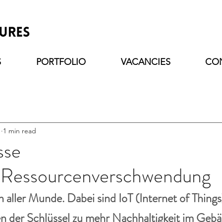
S
PORTFOLIO
VACANCIES
CO
1
1 min read
sse
nRessourcenverschwendung
 in aller Munde. Dabei sind IoT (Internet of Thin
n der Schlüssel zu mehr Nachhaltigkeit im Geb