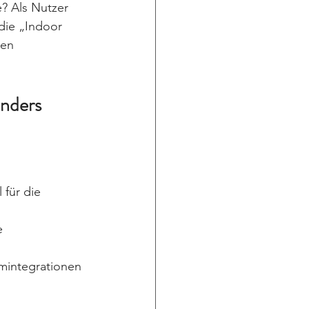
? Als Nutzer 
die „Indoor 
den 
nders 
 für die 
e 
mintegrationen 