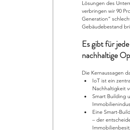
Lösungen des Untern
verbringen wir 90 Pr
Generation“ schlecht
Gebäudebestand brin
Es gibt für je
nachhaltige Op
Die Kernaussagen da
IoT ist ein zent
Nachhaltigkeit 
Smart Building 
Immobilienindust
Eine Smart-Buil
– der entscheid
Immobilienbesit