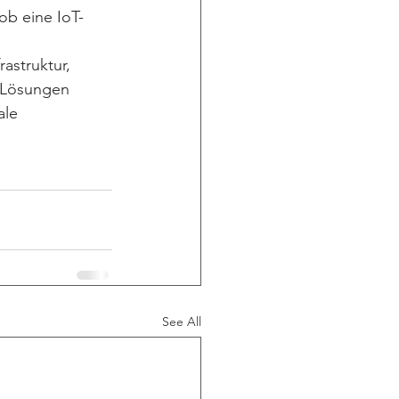
ob eine IoT- 
astruktur, 
T-Lösungen 
le 
See All