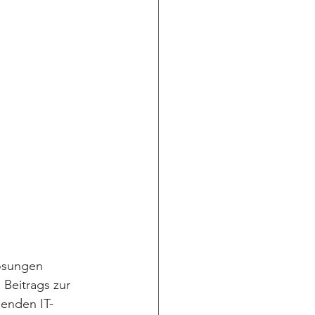
ösungen 
Beitrags zur 
henden IT- 