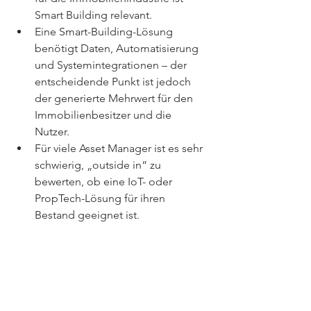
Smart Building relevant. 
Eine Smart-Building-Lösung 
benötigt Daten, Automatisierung 
und Systemintegrationen – der 
entscheidende Punkt ist jedoch 
der generierte Mehrwert für den 
Immobilienbesitzer und die 
Nutzer. 
Für viele Asset Manager ist es sehr 
schwierig, „outside in“ zu 
bewerten, ob eine IoT- oder 
PropTech-Lösung für ihren 
Bestand geeignet ist. 
Entlang der fünf Dimensionen 
Kommunikationsanbindung, 
installierte Infrastruktur, 
Infrastrukturmanagement, 
Schnittstellen und Security lassen 